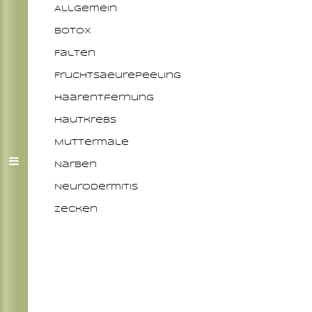
Allgemein
Botox
Falten
Fruchtsaeurepeeling
Haarentfernung
Hautkrebs
Muttermale
Narben
Neurodermitis
Zecken